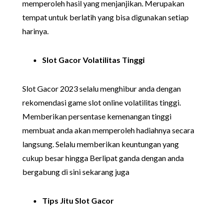
memperoleh hasil yang menjanjikan. Merupakan
tempat untuk berlatih yang bisa digunakan setiap
harinya.
Slot Gacor Volatilitas Tinggi
Slot Gacor 2023 selalu menghibur anda dengan
rekomendasi game slot online volatilitas tinggi.
Memberikan persentase kemenangan tinggi
membuat anda akan memperoleh hadiahnya secara
langsung. Selalu memberikan keuntungan yang
cukup besar hingga Berlipat ganda dengan anda
bergabung di sini sekarang juga
Tips Jitu Slot Gacor