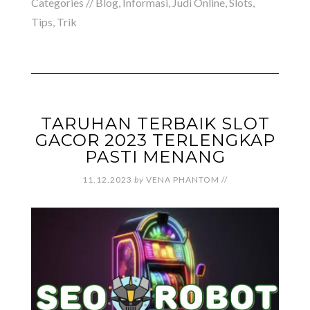
Categories //
Blog
,
Informasi
,
Judi Online
,
Slots
,
Tips
,
Trik
TARUHAN TERBAIK SLOT
GACOR 2023 TERLENGKAP
PASTI MENANG
11.12.2023
by
VENA PHANTOM
//