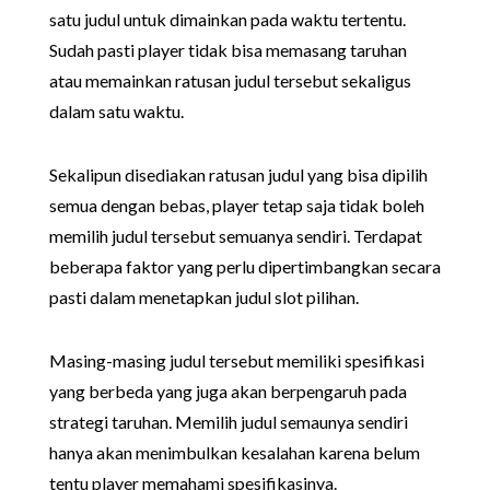
satu judul untuk dimainkan pada waktu tertentu.
Sudah pasti player tidak bisa memasang taruhan
atau memainkan ratusan judul tersebut sekaligus
dalam satu waktu.
Sekalipun disediakan ratusan judul yang bisa dipilih
semua dengan bebas, player tetap saja tidak boleh
memilih judul tersebut semuanya sendiri. Terdapat
beberapa faktor yang perlu dipertimbangkan secara
pasti dalam menetapkan judul slot pilihan.
Masing-masing judul tersebut memiliki spesifikasi
yang berbeda yang juga akan berpengaruh pada
strategi taruhan. Memilih judul semaunya sendiri
hanya akan menimbulkan kesalahan karena belum
tentu player memahami spesifikasinya.