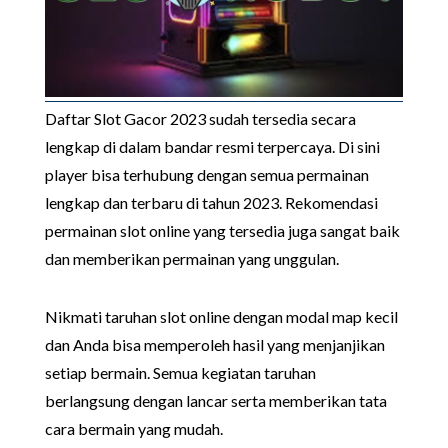
Daftar Slot Gacor 2023 sudah tersedia secara
lengkap di dalam bandar resmi terpercaya. Di sini
player bisa terhubung dengan semua permainan
lengkap dan terbaru di tahun 2023. Rekomendasi
permainan slot online yang tersedia juga sangat baik
dan memberikan permainan yang unggulan.
Nikmati taruhan slot online dengan modal map kecil
dan Anda bisa memperoleh hasil yang menjanjikan
setiap bermain. Semua kegiatan taruhan
berlangsung dengan lancar serta memberikan tata
cara bermain yang mudah.