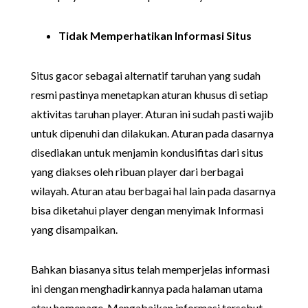
Tidak Memperhatikan Informasi Situs
Situs gacor sebagai alternatif taruhan yang sudah
resmi pastinya menetapkan aturan khusus di setiap
aktivitas taruhan player. Aturan ini sudah pasti wajib
untuk dipenuhi dan dilakukan. Aturan pada dasarnya
disediakan untuk menjamin kondusifitas dari situs
yang diakses oleh ribuan player dari berbagai
wilayah. Aturan atau berbagai hal lain pada dasarnya
bisa diketahui player dengan menyimak Informasi
yang disampaikan.
Bahkan biasanya situs telah memperjelas informasi
ini dengan menghadirkannya pada halaman utama
atau homepage. Mengabaikan informasi tersebut