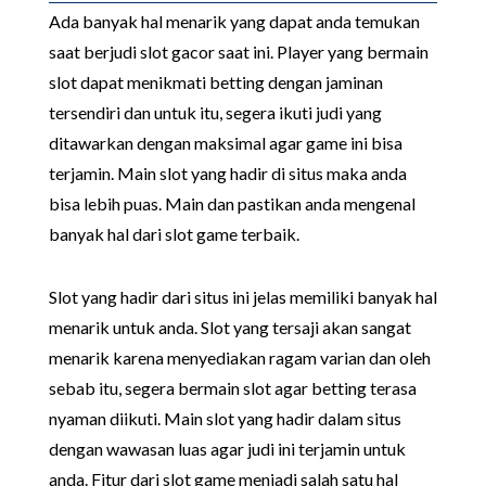
Ada banyak hal menarik yang dapat anda temukan
saat berjudi slot gacor saat ini. Player yang bermain
slot dapat menikmati betting dengan jaminan
tersendiri dan untuk itu, segera ikuti judi yang
ditawarkan dengan maksimal agar game ini bisa
terjamin. Main slot yang hadir di situs maka anda
bisa lebih puas. Main dan pastikan anda mengenal
banyak hal dari slot game terbaik.
Slot yang hadir dari situs ini jelas memiliki banyak hal
menarik untuk anda. Slot yang tersaji akan sangat
menarik karena menyediakan ragam varian dan oleh
sebab itu, segera bermain slot agar betting terasa
nyaman diikuti. Main slot yang hadir dalam situs
dengan wawasan luas agar judi ini terjamin untuk
anda. Fitur dari slot game menjadi salah satu hal