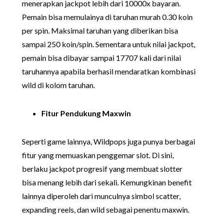
menerapkan jackpot lebih dari 10000x bayaran.
Pemain bisa memulainya di taruhan murah 0.30 koin
per spin. Maksimal taruhan yang diberikan bisa
sampai 250 koin/spin. Sementara untuk nilai jackpot,
pemain bisa dibayar sampai 17707 kali dari nilai
taruhannya apabila berhasil mendaratkan kombinasi
wild di kolom taruhan.
Fitur Pendukung Maxwin
Seperti game lainnya, Wildpops juga punya berbagai
fitur yang memuaskan penggemar slot. Di sini,
berlaku jackpot progresif yang membuat slotter
bisa menang lebih dari sekali. Kemungkinan benefit
lainnya diperoleh dari munculnya simbol scatter,
expanding reels, dan wild sebagai penentu maxwin.