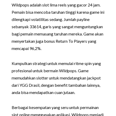
Wildpops adalah slot lima reels yang gacor 24 jam.
Pemain bisa mencoba taruhan tinggi karena game ini
dilengkapi volatilitas sedang. Jumlah payline
sebanyak 33614, garis yang sangat menguntungkan
bagi pemain memasang taruhan mereka. Game akan
menyertakan juga bonus Return To Players yang
mencapai 96,2%.
Kumpulkan strategi untuk memulai ritme spin yang
profesional untuk bermain Wildpops. Game
memudahkan slotter untuk mendatangkan jackpot
dari YGG Drasil, dengan benefit tambahan lainnya,
anda bisa mendapatkan cuan jutaan.
Berbagai kesempatan yang seru untuk permainan
slot online menggunakan aplikasi. Wildpops menjadi