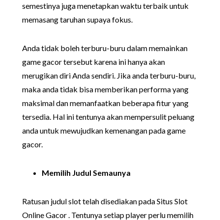
semestinya juga menetapkan waktu terbaik untuk
memasang taruhan supaya fokus.
Anda tidak boleh terburu-buru dalam memainkan
game gacor tersebut karena ini hanya akan
merugikan diri Anda sendiri. Jika anda terburu-buru,
maka anda tidak bisa memberikan performa yang
maksimal dan memanfaatkan beberapa fitur yang
tersedia. Hal ini tentunya akan mempersulit peluang
anda untuk mewujudkan kemenangan pada game
gacor.
Memilih Judul Semaunya
Ratusan judul slot telah disediakan pada Situs Slot
Online Gacor . Tentunya setiap player perlu memilih