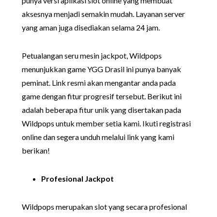
punya versi aplikasi slot online yang membuat
aksesnya menjadi semakin mudah. Layanan server
yang aman juga disediakan selama 24 jam.
Petualangan seru mesin jackpot, Wildpops
menunjukkan game YGG Drasil ini punya banyak
peminat. Link resmi akan mengantar anda pada
game dengan fitur progresif tersebut. Berikut ini
adalah beberapa fitur unik yang disertakan pada
Wildpops untuk member setia kami. Ikuti registrasi
online dan segera unduh melalui link yang kami
berikan!
Profesional Jackpot
Wildpops merupakan slot yang secara profesional