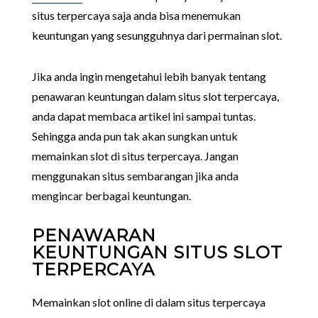
situs terpercaya saja anda bisa menemukan
keuntungan yang sesungguhnya dari permainan slot.
Jika anda ingin mengetahui lebih banyak tentang
penawaran keuntungan dalam situs slot terpercaya,
anda dapat membaca artikel ini sampai tuntas.
Sehingga anda pun tak akan sungkan untuk
memainkan slot di situs terpercaya. Jangan
menggunakan situs sembarangan jika anda
mengincar berbagai keuntungan.
PENAWARAN
KEUNTUNGAN SITUS SLOT
TERPERCAYA
Memainkan slot online di dalam situs terpercaya