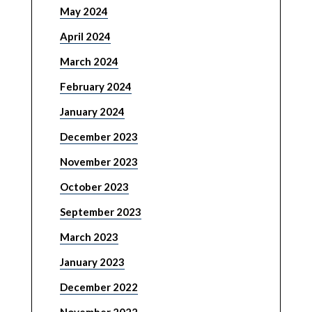
May 2024
April 2024
March 2024
February 2024
January 2024
December 2023
November 2023
October 2023
September 2023
March 2023
January 2023
December 2022