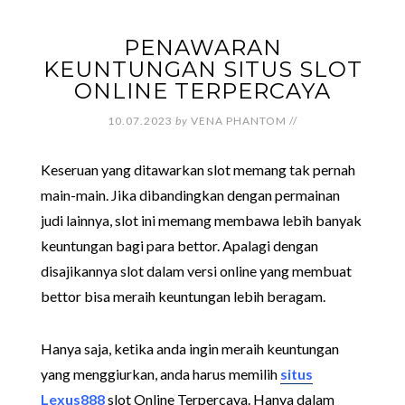
PENAWARAN
KEUNTUNGAN SITUS SLOT
ONLINE TERPERCAYA
10.07.2023
by
VENA PHANTOM
//
Keseruan yang ditawarkan slot memang tak pernah
main-main. Jika dibandingkan dengan permainan
judi lainnya, slot ini memang membawa lebih banyak
keuntungan bagi para bettor. Apalagi dengan
disajikannya slot dalam versi online yang membuat
bettor bisa meraih keuntungan lebih beragam.
Hanya saja, ketika anda ingin meraih keuntungan
yang menggiurkan, anda harus memilih
situs
Lexus888
slot
Online Terpercaya. Hanya dalam