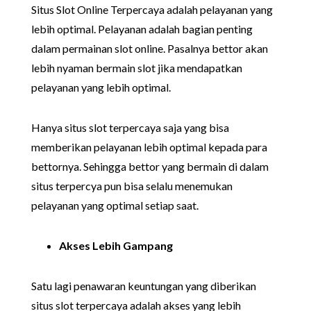
Situs Slot Online Terpercaya adalah pelayanan yang
lebih optimal. Pelayanan adalah bagian penting
dalam permainan slot online. Pasalnya bettor akan
lebih nyaman bermain slot jika mendapatkan
pelayanan yang lebih optimal.
Hanya situs slot terpercaya saja yang bisa
memberikan pelayanan lebih optimal kepada para
bettornya. Sehingga bettor yang bermain di dalam
situs terpercya pun bisa selalu menemukan
pelayanan yang optimal setiap saat.
Akses Lebih Gampang
Satu lagi penawaran keuntungan yang diberikan
situs slot terpercaya adalah akses yang lebih