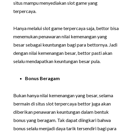
situs mampu menyediakan slot game yang
terpercaya.
Hanya melalui slot game terpercaya saja, bettor bisa
menemukan penawaran nilai kemenangan yang
besar sebagai keuntungan bagi para bettornya. Jadi
dengan nilai kemenangan besar, bettor pasti akan
selalu mendapatkan keuntungan besar pula.
Bonus Beragam
Bukan hanya nilai kemenangan yang besar, selama
bermain di situs slot terpercaya bettor juga akan
diberikan penawaran keuntungan dalam bentuk
bonus yang beragam. Tak dapat diingkari bahwa
bonus selalu menjadi daya tarik tersendiri bagi para