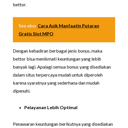
bettor.
See also
Cara Asik Manfaatin Putaran
Gratis Slot MPO
Dengan kehadiran berbagai jenis bonus, maka
bettor bisa menikmati keuntungan yang lebih
banyak lagi. Apalagi semua bonus yang disediakan
dalam situs terpercaya mudah untuk diperoleh
karena syaratnya yang sederhana dan mudah
dipenuhi.
Pelayanan Lebih Optimal
Penawaran keuntungan berikutnya yang disediakan