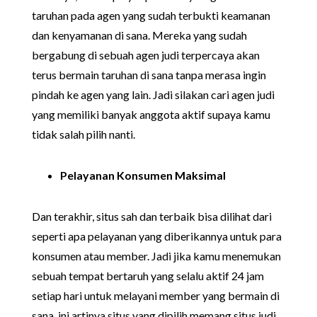
taruhan pada agen yang sudah terbukti keamanan
dan kenyamanan di sana. Mereka yang sudah
bergabung di sebuah agen judi terpercaya akan
terus bermain taruhan di sana tanpa merasa ingin
pindah ke agen yang lain.
Jadi silakan cari agen judi
yang memiliki banyak anggota aktif supaya kamu
tidak salah pilih nanti.
Pelayanan Konsumen Maksimal
Dan terakhir, situs sah dan terbaik bisa dilihat dari
seperti apa pelayanan yang diberikannya untuk para
konsumen atau member.
Jadi jika kamu menemukan
sebuah tempat bertaruh yang selalu aktif 24 jam
setiap hari untuk melayani member yang bermain di
sana, ini artinya situs yang dipilih memang situs judi