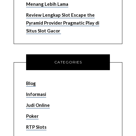
Menang Lebih Lama
Review Lengkap Slot Escape the
Pyramid Provider Pragmatic Play di
Situs Slot Gacor
CATEGORIES
Blog
Informasi
Judi Online
Poker
RTP Slots