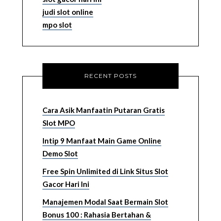
judi slot online
mpo slot
RECENT POSTS
Cara Asik Manfaatin Putaran Gratis
Slot MPO
Intip 9 Manfaat Main Game Online
Demo Slot
Free Spin Unlimited di Link Situs Slot
Gacor Hari Ini
Manajemen Modal Saat Bermain Slot
Bonus 100 : Rahasia Bertahan &