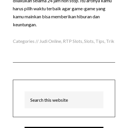
dilakukan selama 24 jam non stop. Itu artinya kamu
harus pilih waktu terbaik agar game-game yang
kamu mainkan bisa memberikan hiburan dan
keuntungan.
Categories //
Judi Online
,
RTP Slots
,
Slots
,
Tips
,
Trik