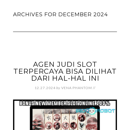
ARCHIVES FOR DECEMBER 2024
AGEN JUDI SLOT
TERPERCAYA BISA DILIHAT
DARI HAL-HAL INI
12.27.2024
by
VENA PHANTOM
//