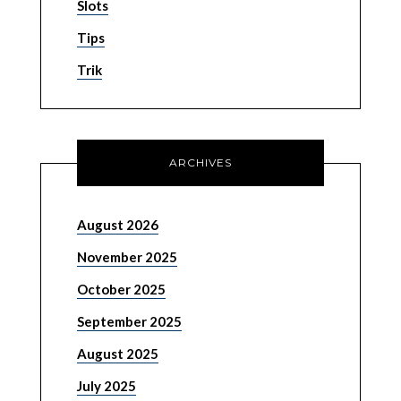
Slots
Tips
Trik
ARCHIVES
August 2026
November 2025
October 2025
September 2025
August 2025
July 2025