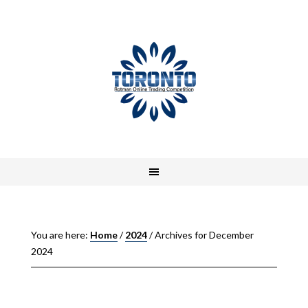
You are here:
Home
/
2024
/
Archives for December
2024