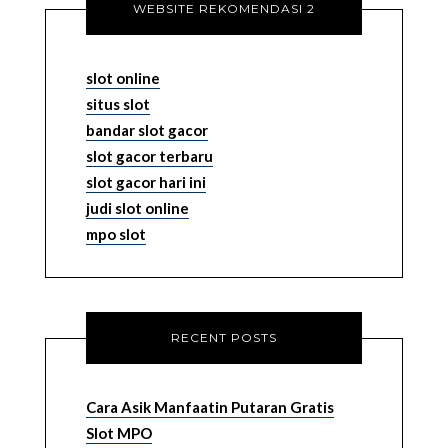
WEBSITE REKOMENDASI 2
slot online
situs slot
bandar slot gacor
slot gacor terbaru
slot gacor hari ini
judi slot online
mpo slot
RECENT POSTS
Cara Asik Manfaatin Putaran Gratis
Slot MPO