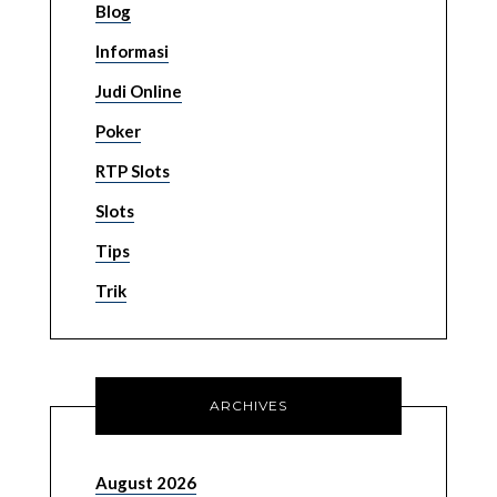
Blog
Informasi
Judi Online
Poker
RTP Slots
Slots
Tips
Trik
ARCHIVES
August 2026