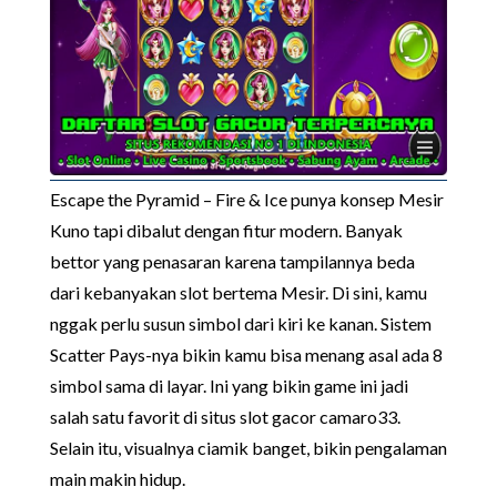
Escape the Pyramid – Fire & Ice punya konsep Mesir
Kuno tapi dibalut dengan fitur modern. Banyak
bettor yang penasaran karena tampilannya beda
dari kebanyakan slot bertema Mesir. Di sini, kamu
nggak perlu susun simbol dari kiri ke kanan.
Sistem
Scatter Pays-nya bikin kamu bisa menang asal ada 8
simbol sama di layar. Ini yang bikin game ini jadi
salah satu favorit di situs slot gacor camaro33.
Selain itu, visualnya ciamik banget, bikin pengalaman
main makin hidup.