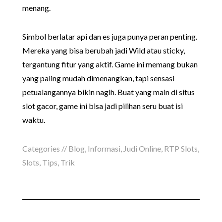
menang.
Simbol berlatar api dan es juga punya peran penting.
Mereka yang bisa berubah jadi Wild atau sticky,
tergantung fitur yang aktif.
Game ini memang bukan
yang paling mudah dimenangkan, tapi sensasi
petualangannya bikin nagih. Buat yang main di situs
slot gacor, game ini bisa jadi pilihan seru buat isi
waktu.
Categories //
Blog
,
Informasi
,
Judi Online
,
RTP Slots
,
Slots
,
Tips
,
Trik