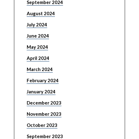
September 2024
August 2024
July 2024
June 2024
May 2024
April 2024
March 2024
February 2024
January 2024
December 2023
November 2023
October 2023
September 2023