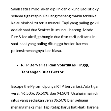
Salah satu simbol akan dipilih dan dikunci jadi sticky
selama tiga respin.
Peluang menang makin terbuka
kalau simbol itu terus muncul. Tapi yang paling gokil
adalah saat dua Scatter itu muncul bareng. Mode
Fire & Ice aktif, gabungin dua fitur tadi jadi satu. Ini
saat-saat yang paling ditunggu bettor, karena
potensi menangnya luar biasa.
RTP Bervariasi dan Volatilitas Tinggi,
Tantangan Buat Bettor
Escape the Pyramid punya RTP bervariasi. Ada tiga
versi: 96.50%, 95.50%, dan 94.50%. Usahain main di
situs yang sediakan versi 96.50% biar peluang
menang maksimal. Tapi tetap harus hati-hati, karena