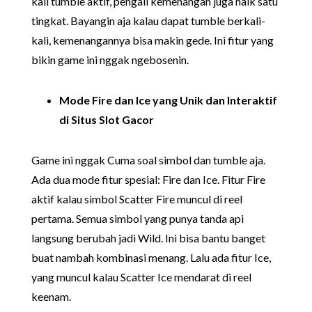
kali tumble aktif, pengali kemenangan juga naik satu
tingkat. Bayangin aja kalau dapat tumble berkali-
kali, kemenangannya bisa makin gede. Ini fitur yang
bikin game ini nggak ngebosenin.
Mode Fire dan Ice yang Unik dan Interaktif
di Situs Slot Gacor
Game ini nggak Cuma soal simbol dan tumble aja.
Ada dua mode fitur spesial: Fire dan Ice. Fitur Fire
aktif kalau simbol Scatter Fire muncul di reel
pertama. Semua simbol yang punya tanda api
langsung berubah jadi Wild.
Ini bisa bantu banget
buat nambah kombinasi menang. Lalu ada fitur Ice,
yang muncul kalau Scatter Ice mendarat di reel
keenam.