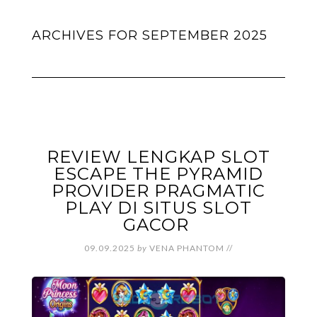
ARCHIVES FOR SEPTEMBER 2025
REVIEW LENGKAP SLOT
ESCAPE THE PYRAMID
PROVIDER PRAGMATIC
PLAY DI SITUS SLOT
GACOR
09.09.2025
by
VENA PHANTOM
//