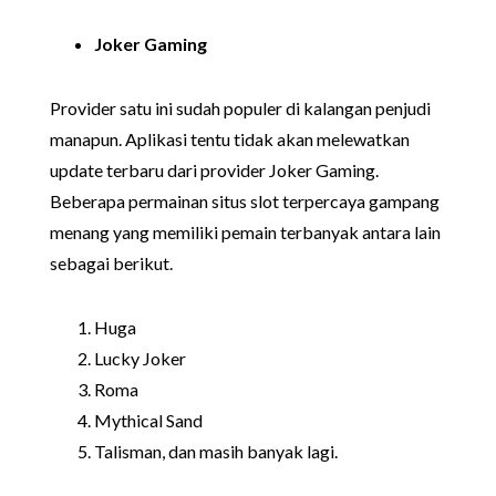
Joker Gaming
Provider satu ini sudah populer di kalangan penjudi
manapun. Aplikasi tentu tidak akan melewatkan
update terbaru dari provider Joker Gaming.
Beberapa permainan situs slot terpercaya gampang
menang yang memiliki pemain terbanyak antara lain
sebagai berikut.
Huga
Lucky Joker
Roma
Mythical Sand
Talisman, dan masih banyak lagi.