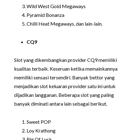
Wild West Gold Megaways
Pyramid Bonanza
Chilli Heat Megaways, dan lain-lain.
CQ9
Slot yang dikembangkan provider CQ9 memiliki
kualitas terbaik. Keseruan ketika memainkannya
memiliki sensasi tersendiri. Banyak bettor yang
menjadikan slot keluaran provider satu ini untuk
dijadikan langganan. Beberapa slot yang paling
banyak diminati antara lain sebagai berikut.
Sweet POP
Loy Krathong
Pig Of Luck