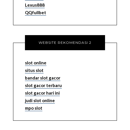
Lexus888
QQfullbet
WEBSITE REKOMENDASI 2
slot online
situs slot
bandar slot gacor
slot gacor terbaru
slot gacor hari ini
judi slot online
mpo slot