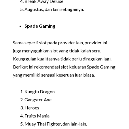
Break Away Deluxe
Augustus, dan lain sebagainya.
Spade Gaming
Sama seperti slot pada provider lain, provider ini
juga menyuguhkan slot yang tidak kalah seru.
Keunggulan kualitasnya tidak perlu diragukan lagi.
Berikut ini rekomendasi slot keluaran Spade Gaming
yang memiliki sensasi keseruan luar biasa.
Kungfu Dragon
Gangster Axe
Heroes
Fruits Mania
Muay Thai Fighter, dan lain-lain.