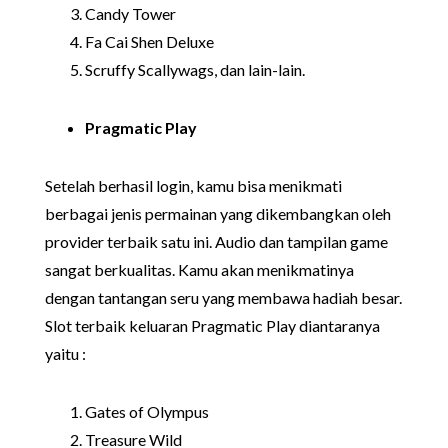
Candy Tower
Fa Cai Shen Deluxe
Scruffy Scallywags, dan lain-lain.
Pragmatic Play
Setelah berhasil login, kamu bisa menikmati
berbagai jenis permainan yang dikembangkan oleh
provider terbaik satu ini. Audio dan tampilan game
sangat berkualitas. Kamu akan menikmatinya
dengan tantangan seru yang membawa hadiah besar.
Slot terbaik keluaran Pragmatic Play diantaranya
yaitu :
Gates of Olympus
Treasure Wild