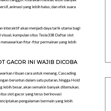
rsif, animasi yang lebih halus, dan efek suara
n interaktif akan menjadi daya tarik utama bagi
i visual, kumpulan situs Tesla338 Daftar slot
n menawarkan fitur-fitur permainan yang lebih
T GACOR INI WAJIB DICOBA
awarkan ribuan cara untuk menang, Cascading
gan beruntun dalam satu putaran, hingga Hold
ng lebih besar, akan semakin banyak ditemukan.
tus slot gacor yang terus berinovasi
enciptakan pengalaman bermain yang lebih