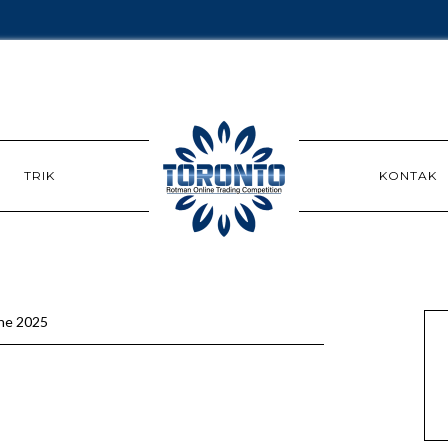
TRIK
KONTAK
une 2025