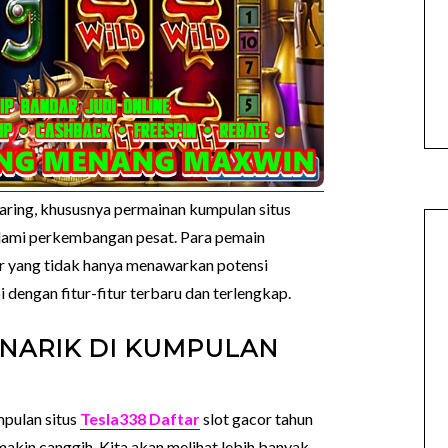
aring, khususnya permainan kumpulan situs
alami perkembangan pesat. Para pemain
or yang tidak hanya menawarkan potensi
 dengan fitur-fitur terbaru dan terlengkap.
ENARIK DI KUMPULAN
mpulan situs
Tesla338 Daftar
slot gacor tahun
makin canggih. Kita akan melihat lebih banyak