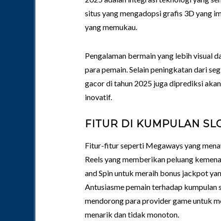
situs yang mengadopsi grafis 3D yang ime
yang memukau.
Pengalaman bermain yang lebih visual da
para pemain. Selain peningkatan dari seg
gacor di tahun 2025 juga diprediksi aka
inovatif.
FITUR DI KUMPULAN SLO
Fitur-fitur seperti Megaways yang men
Reels yang memberikan peluang kemenan
and Spin untuk meraih bonus jackpot ya
Antusiasme pemain terhadap kumpulan si
mendorong para provider game untuk m
menarik dan tidak monoton.