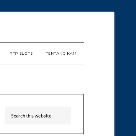
RTP SLOTS
TENTANG KAMI