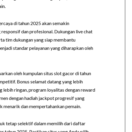
in.
rpercaya di tahun 2025 akan semakin
esponsif dan profesional. Dukungan live chat
erta tim dukungan yang siap membantu
njadi standar pelayanan yang diharapkan oleh
arkan oleh kumpulan situs slot gacor di tahun
petitif. Bonus selamat datang yang lebih
g lebih ringan, program loyalitas dengan reward
men dengan hadiah jackpot progresif yang
tuk menarik dan mempertahankan pemain.
uk tetap selektif dalam memilih dari daftar
r tahun 2025. Pastikan situs yang Anda pilih