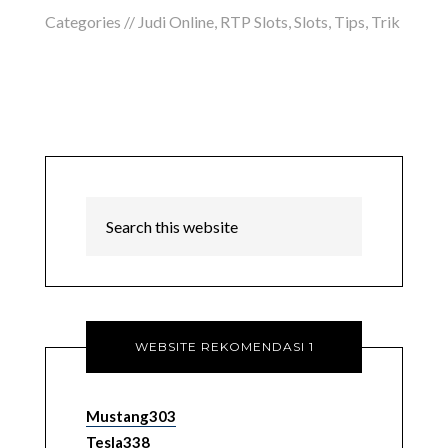
Categories //
Judi Online
,
RTP Slots
,
Slots
,
Tips
,
Trik
WEBSITE REKOMENDASI 1
Mustang303
Tesla338