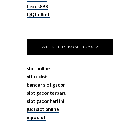
Lexus888
QQfullbet
WEBSITE REKOMENDASI 2
slot online
situs slot
bandar slot gacor
slot gacor terbaru
slot gacor hari ini
judi slot online
mpo slot