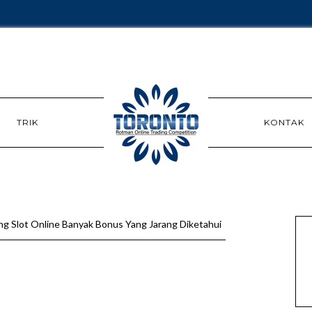
TRIK
KONTAK
g Slot Online Banyak Bonus Yang Jarang Diketahui