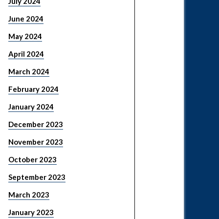
July 2024
June 2024
May 2024
April 2024
March 2024
February 2024
January 2024
December 2023
November 2023
October 2023
September 2023
March 2023
January 2023