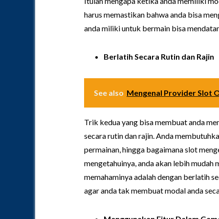
Itulah mengapa ketika anda memiliki mo
harus memastikan bahwa anda bisa meng
anda miliki untuk bermain bisa mendat
Berlatih Secara Rutin dan Rajin
See also
Mengenal Provider Slot O
Trik kedua yang bisa membuat anda mem
secara rutin dan rajin. Anda membutuh
permainan, hingga bagaimana slot meng
mengetahuinya, anda akan lebih mudah 
memahaminya adalah dengan berlatih se
agar anda tak membuat modal anda seca
Menggunakan Fitur Dalam Game