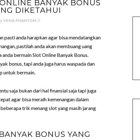
 ONLINE BANYAK BONUS
NG DIKETAHUI
by
VENA PHANTOM
//
an pasti anda harapkan agar bisa mendatangkan
nangan, pastilah anda akan membuang uang
a anda bermain Slot Online Banyak Bonus.
ak bonus, tapi anda juga harus waspada dan
p untuk bermain.
u saja bukan dari hal finansial saja tapi juga
 tepat agar bisa meraih kemenangan dalam
 beberapa trik menang slot yang masih jarang
 BANYAK BONUS YANG