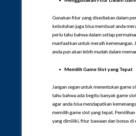
Gunakan fitur yang disediakan dalam per
kebutuhan juga bisa membuat anda mer
perlu tahu bahwa dalam setiap permainan
manfaatkan untuk meraih kemenangan. Jik
anda pun akan lebih mudah dalam mema
Memilih Game Slot yang Tepat
Jangan segan untuk menentukan game slo
tahu bahwa ada begitu banyak game slo
agar anda bisa mendapatkan kemenangan 
memilih game slot yang tepat. Pemilihan
yang dimiliki, fitur bawaan dan bonus di