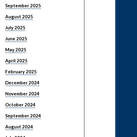
September 2025
August 2025
July 2025
June 2025
May 2025
April 2025
February 2025
December 2024
November 2024
October 2024
September 2024
August 2024