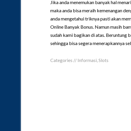
Jika anda menemukan banyak hal menari
maka anda bisa meraih kemenangan den
anda mengetahui triknya pasti akan me
Online Banyak Bonus. Namun masih ban
sudah kami bagikan di atas. Beruntung 
sehingga bisa segera menerapkannya sel
Categories //
Informasi
,
Slots