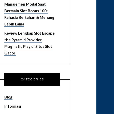
Manajemen Modal Saat
Bermain Slot Bonus 100 :
Rahasia Bertahan & Menang
Lebih Lama
Review Lengkap Slot Escape
the Pyramid Provider
Pragmatic Play di Situs Slot
Gacor
CATEGORIES
Blog
Informasi