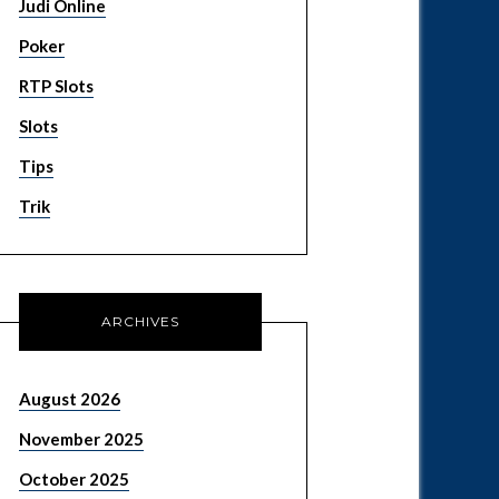
Judi Online
Poker
RTP Slots
Slots
Tips
Trik
ARCHIVES
August 2026
November 2025
October 2025